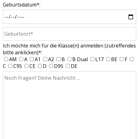
Geburtsdatum*:
Ich möchte mich für die Klasse(n) anmelden (zutreffendes
bitte anklicken)*:
AM
A
A1
A2
B
B Dual
L17
BE
F
C
C95
CE
D
D95
DE