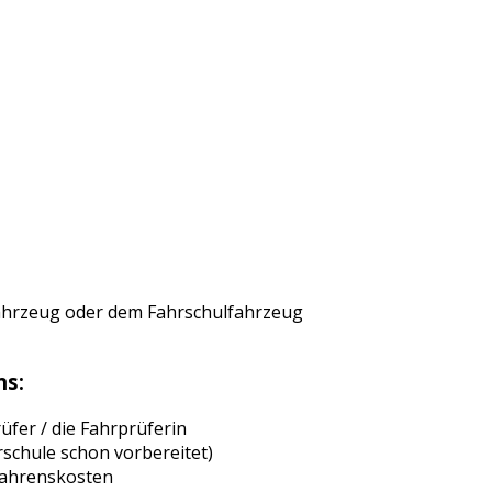
ahrzeug oder dem Fahrschulfahrzeug
ns:
fer / die Fahrprüferin
rschule schon vorbereitet)
rfahrenskosten