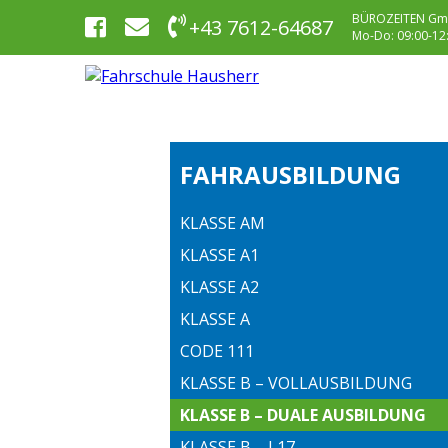
BÜROZEITEN Gm
+43 7612-64687
Mo-Do: 09:00-12:0
FAHRAUSBILDUNG
KLASSE AM
KLASSE A1
KLASSE A2
KLASSE A
CODE 111
KLASSE B – VOLLAUSBILDUNG
KLASSE B – DUALE AUSBILDUNG
KLASSE B – L17