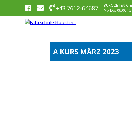
BÜROZEITEN Gm
+43 7612-64687
Mo-Do: 09:00-12:0
A KURS MÄRZ 2023