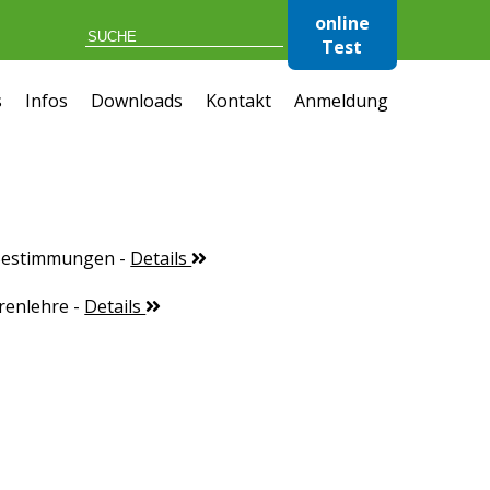
online
Test
s
Infos
Downloads
Kontakt
Anmeldung
 Bestimmungen
-
Details
renlehre
-
Details