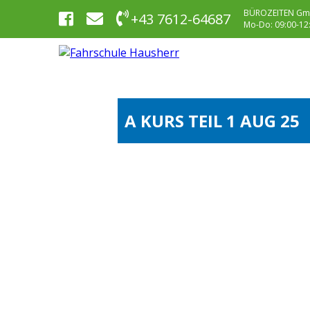
BÜROZEITEN Gm
+43 7612-64687
Mo-Do: 09:00-12:0
A KURS TEIL 1 AUG 25