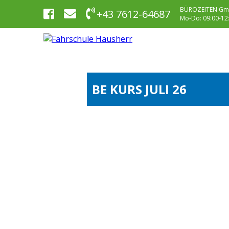
BÜROZEITEN Gm
+43 7612-64687
Mo-Do: 09:00-12:0
BE KURS JULI 26