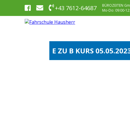
BÜROZEITEN Gm
+43 7612-64687
Mo-Do: 09:00-12:0
E ZU B KURS 05.05.202