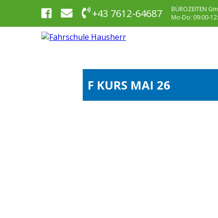
BÜROZEITEN Gm
+43 7612-64687
Mo-Do: 09:00-12:0
F KURS MAI 26