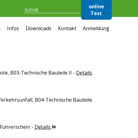
online
Test
s
Infos
Downloads
Kontakt
Anmeldung
te, B03-Technische Bauteile II
-
Details
Verkehrsunfall, B04-Technische Bauteile
-Führerschein
-
Details