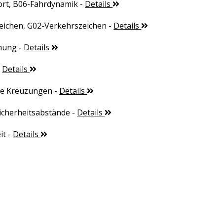
ort, B06-Fahrdynamik
-
Details
eichen, G02-Verkehrszeichen
-
Details
nung
-
Details
-
Details
te Kreuzungen
-
Details
icherheitsabstände
-
Details
it
-
Details