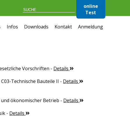
online
Test
s
Infos
Downloads
Kontakt
Anmeldung
esetzliche Vorschriften
-
Details
 C03-Technische Bauteile II
-
Details
r und ökonomischer Betrieb
-
Details
sik
-
Details