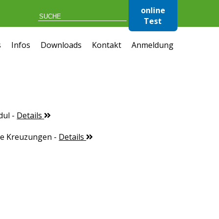
online
Test
s
Infos
Downloads
Kontakt
Anmeldung
dul
-
Details
te Kreuzungen
-
Details