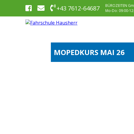
BÜROZEITEN Gm
+43 7612-64687
Mo-Do: 09:00-12:0
MOPEDKURS MAI 26