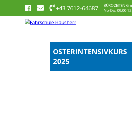
BÜROZEITEN Gm
+43 7612-64687
Mo-Do: 09:00-12:0
OSTERINTENSIVKURS
2025