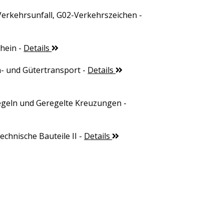
Verkehrsunfall, G02-Verkehrszeichen
-
chein
-
Details
- und Gütertransport
-
Details
geln und Geregelte Kreuzungen
-
echnische Bauteile II
-
Details