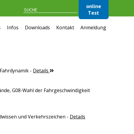
online
Test
s
Infos
Downloads
Kontakt
Anmeldung
6-Fahrdynamik
-
Details
ände, G08-Wahl der Fahrgeschwindigkeit
dwissen und Verkehrszeichen
-
Details