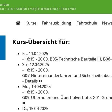
unden
0, 13:00-18:00 (Mi 17:00) Fr: 09:00-12:00, 13:00-16:00
Kurse
Fahrausbildung
Fahrschule
New
Kurs-Übersicht für:
Fr., 11.04.2025
- 16:15 - 20:00,
B05-Technische Bauteile III, B0
Sa., 12.04.2025
- 16:15 - 20:00,
G07-Hintereinanderfahren und Sicherheitsabst
-
Details
Mo., 14.04.2025
- 16:15 - 20:00,
G09-Überholen und Überholverbote, G01-Grun
Di., 15.04.2025