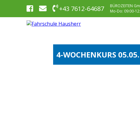
BÜROZEITEN Gm
+43 7612-64687
Mo-Do: 09:00-12:0
4-WOCHENKURS 05.05.