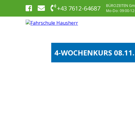
BÜROZEITEN Gm
+43 7612-64687
Mo-Do: 09:00-12:0
4-WOCHENKURS 08.11.