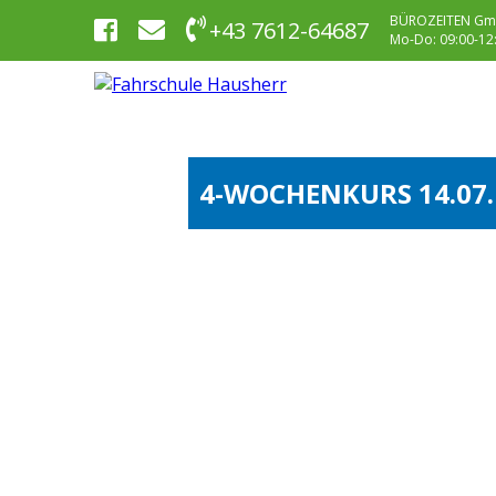
BÜROZEITEN Gm
+43 7612-64687
Mo-Do: 09:00-12:0
4-WOCHENKURS 14.07.