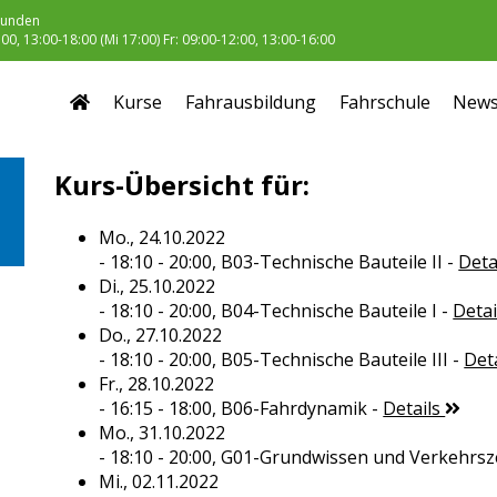
unden
0, 13:00-18:00 (Mi 17:00) Fr: 09:00-12:00, 13:00-16:00
Kurse
Fahrausbildung
Fahrschule
New
Kurs-Übersicht für:
Mo., 24.10.2022
- 18:10 - 20:00,
B03-Technische Bauteile II
-
Deta
Di., 25.10.2022
- 18:10 - 20:00,
B04-Technische Bauteile I
-
Deta
Do., 27.10.2022
- 18:10 - 20:00,
B05-Technische Bauteile III
-
Det
Fr., 28.10.2022
- 16:15 - 18:00,
B06-Fahrdynamik
-
Details
Mo., 31.10.2022
- 18:10 - 20:00,
G01-Grundwissen und Verkehrsz
Mi., 02.11.2022