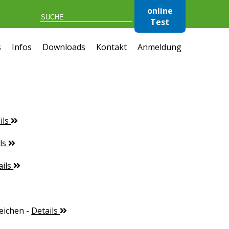
online
Test
s
Infos
Downloads
Kontakt
Anmeldung
ils
ils
ails
eichen
-
Details