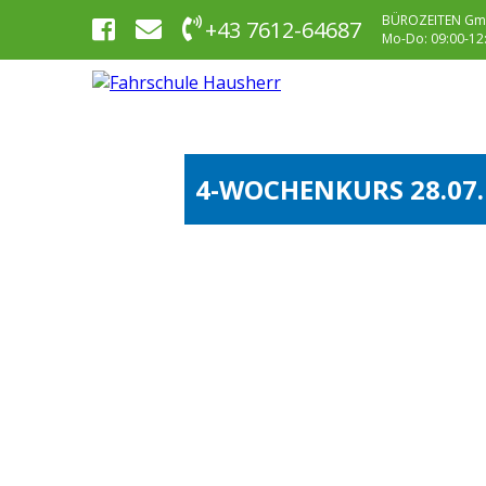
BÜROZEITEN Gm
+43 7612-64687
Mo-Do: 09:00-12:0
4-WOCHENKURS 28.07.