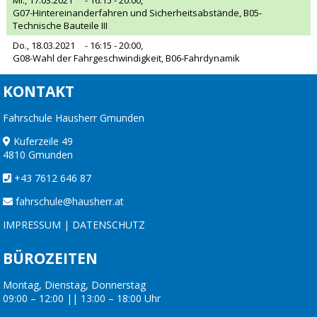
G07-Hintereinanderfahren und Sicherheitsabstände, B05-
Technische Bauteile III
Do., 18.03.2021
- 16:15 - 20:00,
G08-Wahl der Fahrgeschwindigkeit, B06-Fahrdynamik
KONTAKT
Fahrschule Hausherr Gmunden
Kuferzeile 49
4810 Gmunden
+43 7612 646 87
fahrschule@hausherr.at
IMPRESSUM
|
DATENSCHUTZ
BÜROZEITEN
Montag, Dienstag, Donnerstag
09:00 – 12:00 || 13:00 – 18:00 Uhr