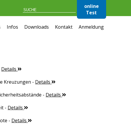
online
Test
s
Infos
Downloads
Kontakt
Anmeldung
-
Details
te Kreuzungen
-
Details
icherheitsabstände
-
Details
it
-
Details
ote
-
Details