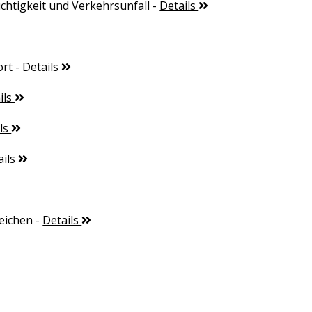
chtigkeit und Verkehrsunfall
-
Details
ort
-
Details
ils
ils
ails
eichen
-
Details