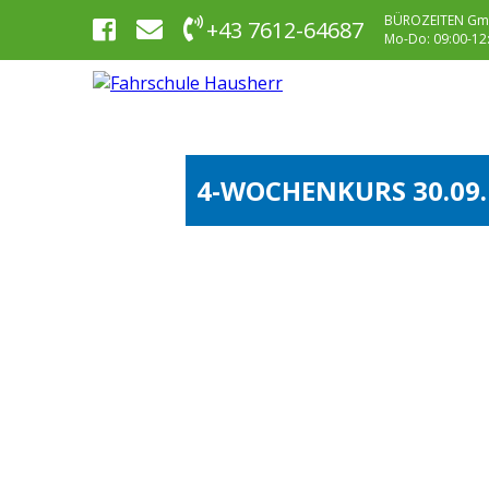
BÜROZEITEN Gm
+43 7612-64687
Mo-Do: 09:00-12:0
4-WOCHENKURS 30.09.