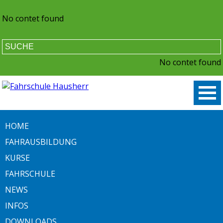
No contet found
No contet found
HOME
FAHRAUSBILDUNG
KURSE
FAHRSCHULE
NEWS
INFOS
DOWNLOADS