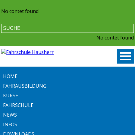
No contet found
No contet found
HOME
FAHRAUSBILDUNG
KURSE
FAHRSCHULE
NEWS
INFOS
DOWNLOADS