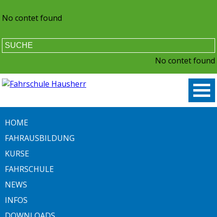
No contet found
No contet found
HOME
FAHRAUSBILDUNG
KURSE
FAHRSCHULE
NEWS
INFOS
DOWNLOADS