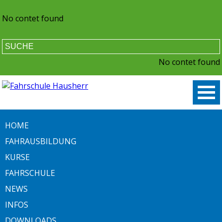
No contet found
No contet found
HOME
FAHRAUSBILDUNG
KURSE
FAHRSCHULE
NEWS
INFOS
DOWNLOADS