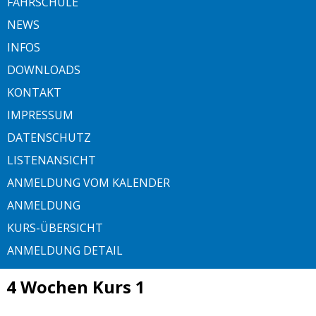
FAHRSCHULE
NEWS
INFOS
DOWNLOADS
KONTAKT
IMPRESSUM
DATENSCHUTZ
LISTENANSICHT
ANMELDUNG VOM KALENDER
ANMELDUNG
KURS-ÜBERSICHT
ANMELDUNG DETAIL
4 Wochen Kurs 1