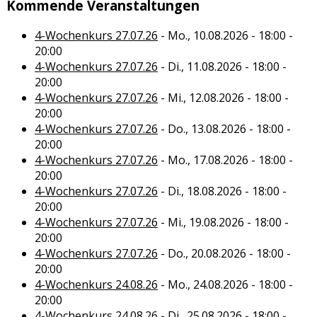
Kommende Veranstaltungen
4-Wochenkurs 27.07.26
- Mo., 10.08.2026 - 18:00 -
20:00
4-Wochenkurs 27.07.26
- Di., 11.08.2026 - 18:00 -
20:00
4-Wochenkurs 27.07.26
- Mi., 12.08.2026 - 18:00 -
20:00
4-Wochenkurs 27.07.26
- Do., 13.08.2026 - 18:00 -
20:00
4-Wochenkurs 27.07.26
- Mo., 17.08.2026 - 18:00 -
20:00
4-Wochenkurs 27.07.26
- Di., 18.08.2026 - 18:00 -
20:00
4-Wochenkurs 27.07.26
- Mi., 19.08.2026 - 18:00 -
20:00
4-Wochenkurs 27.07.26
- Do., 20.08.2026 - 18:00 -
20:00
4-Wochenkurs 24.08.26
- Mo., 24.08.2026 - 18:00 -
20:00
4-Wochenkurs 24.08.26
- Di., 25.08.2026 - 18:00 -