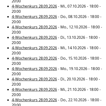
20:00
4-Wochenkurs 28.09.2026
- Mi., 07.10.2026 - 18:00 -
20:00
4-Wochenkurs 28.09.2026
- Do., 08.10.2026 - 18:00 -
20:00
4-Wochenkurs 28.09.2026
- Mo., 12.10.2026 - 18:00 -
20:00
4-Wochenkurs 28.09.2026
- Di., 13.10.2026 - 18:00 -
20:00
4-Wochenkurs 28.09.2026
- Mi., 14.10.2026 - 18:00 -
20:00
4-Wochenkurs 28.09.2026
- Do., 15.10.2026 - 18:00 -
20:00
4-Wochenkurs 28.09.2026
- Mo., 19.10.2026 - 18:00 -
20:00
4-Wochenkurs 28.09.2026
- Di., 20.10.2026 - 18:00 -
20:00
4-Wochenkurs 28.09.2026
- Mi., 21.10.2026 - 18:00 -
20:00
4-Wochenkurs 28.09.2026
- Do., 22.10.2026 - 18:00 -
20:00