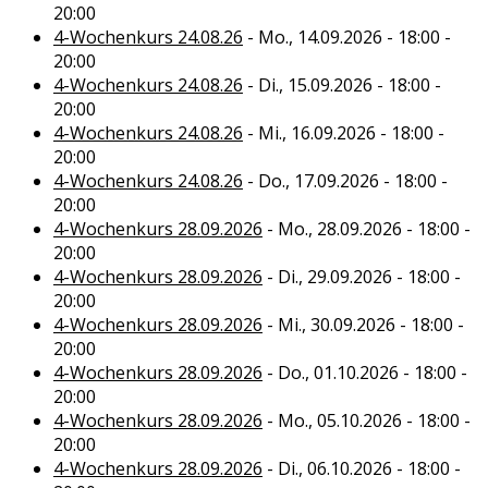
20:00
4-Wochenkurs 24.08.26
- Mo., 14.09.2026 - 18:00 -
20:00
4-Wochenkurs 24.08.26
- Di., 15.09.2026 - 18:00 -
20:00
4-Wochenkurs 24.08.26
- Mi., 16.09.2026 - 18:00 -
20:00
4-Wochenkurs 24.08.26
- Do., 17.09.2026 - 18:00 -
20:00
4-Wochenkurs 28.09.2026
- Mo., 28.09.2026 - 18:00 -
20:00
4-Wochenkurs 28.09.2026
- Di., 29.09.2026 - 18:00 -
20:00
4-Wochenkurs 28.09.2026
- Mi., 30.09.2026 - 18:00 -
20:00
4-Wochenkurs 28.09.2026
- Do., 01.10.2026 - 18:00 -
20:00
4-Wochenkurs 28.09.2026
- Mo., 05.10.2026 - 18:00 -
20:00
4-Wochenkurs 28.09.2026
- Di., 06.10.2026 - 18:00 -