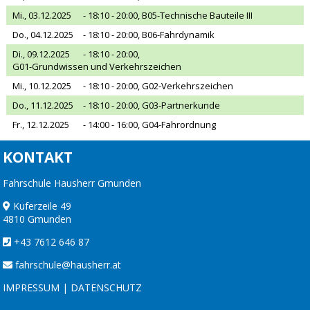
Mi., 03.12.2025
- 18:10 - 20:00,
B05-Technische Bauteile III
Do., 04.12.2025
- 18:10 - 20:00,
B06-Fahrdynamik
Di., 09.12.2025
- 18:10 - 20:00,
G01-Grundwissen und Verkehrszeichen
Mi., 10.12.2025
- 18:10 - 20:00,
G02-Verkehrszeichen
Do., 11.12.2025
- 18:10 - 20:00,
G03-Partnerkunde
Fr., 12.12.2025
- 14:00 - 16:00,
G04-Fahrordnung
KONTAKT
Fahrschule Hausherr Gmunden
Kuferzeile 49
4810 Gmunden
+43 7612 646 87
fahrschule@hausherr.at
IMPRESSUM
|
DATENSCHUTZ